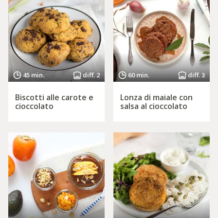
45 min.
diff. 2
60 min.
diff. 3
Biscotti alle carote e
Lonza di maiale con
cioccolato
salsa al cioccolato