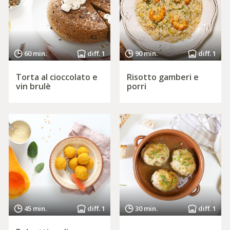
60 min.
diff. 1
90 min.
diff. 1
Torta al cioccolato e
Risotto gamberi e
vin brulè
porri
45 min.
diff. 1
30 min.
diff. 1