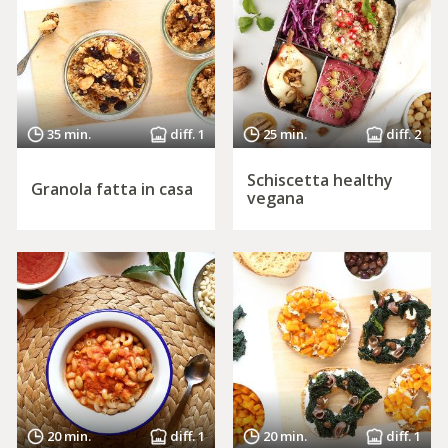
35 min.
diff. 1
25 min.
diff. 2
Schiscetta healthy
Granola fatta in casa
vegana
20 min.
diff. 1
20 min.
diff. 1