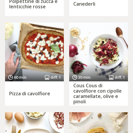
Polpettine di zucca e
Canederli
lenticchie rosse
60 min.
diff. 1
30 min.
diff. 1
Cous Cous di
cavolfiore con cipolle
Pizza di cavolfiore
caramellate, olive e
pinoli