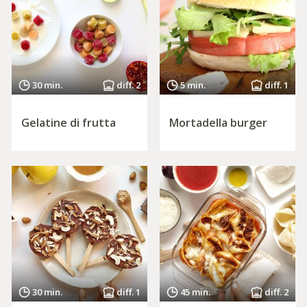
30 min.
diff. 2
5 min.
diff. 1
Gelatine di frutta
Mortadella burger
30 min.
diff. 1
45 min.
diff. 2