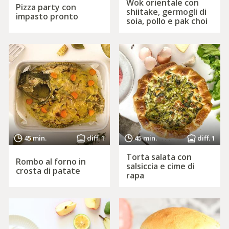
Wok orientale con
Pizza party con
shiitake, germogli di
impasto pronto
soia, pollo e pak choi
45 min.
diff. 1
45 min.
diff. 1
Torta salata con
Rombo al forno in
salsiccia e cime di
crosta di patate
rapa