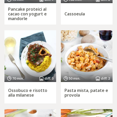
Pancake proteici al
cacao con yogurt e
Cassoeula
mandorle
70 min.
diff. 3
50 min.
diff. 2
Ossobuco e risotto
Pasta mista, patate e
alla milanese
provola