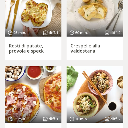
25 min.
diff. 1
60 min.
diff. 2
Rosti di patate,
Crespelle alla
provola e speck
valdostana
35 min.
diff. 1
30 min.
diff. 2