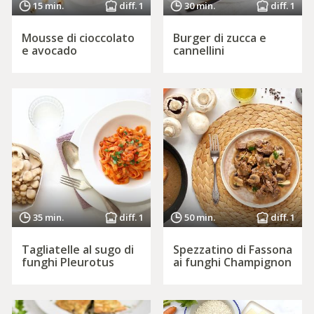
15 min.
diff. 1
30 min.
diff. 1
Mousse di cioccolato
Burger di zucca e
e avocado
cannellini
35 min.
diff. 1
50 min.
diff. 1
Tagliatelle al sugo di
Spezzatino di Fassona
funghi Pleurotus
ai funghi Champignon