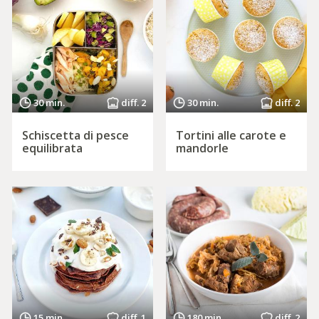
30 min.
diff. 2
30 min.
diff. 2
Schiscetta di pesce
Tortini alle carote e
equilibrata
mandorle
15 min.
diff. 1
180 min.
diff. 2