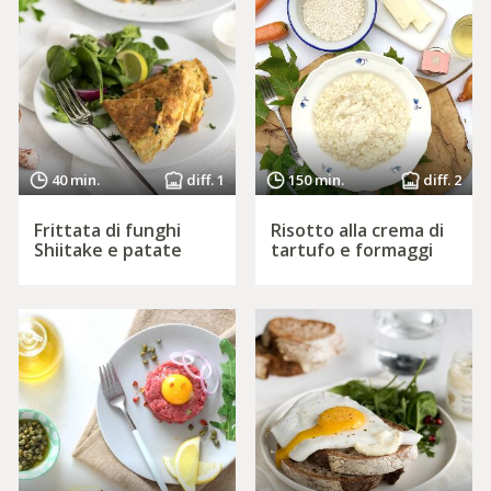
40 min.
diff. 1
150 min.
diff. 2
Frittata di funghi
Risotto alla crema di
Shiitake e patate
tartufo e formaggi