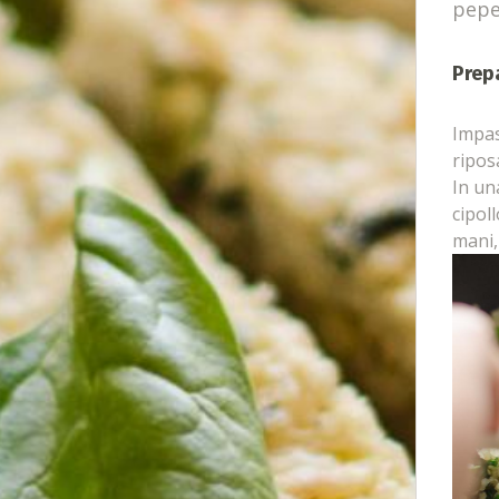
pepe
Prep
Impas
ripos
In una
cipoll
mani, 