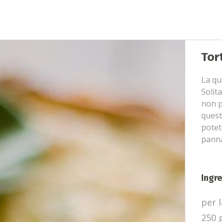
Tor
La qu
Solit
non p
quest
potet
panna
Ingre
per l
250 g