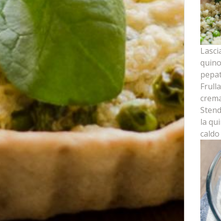
Lasci
quino
pepat
Frull
crema
Stend
la qu
caldo