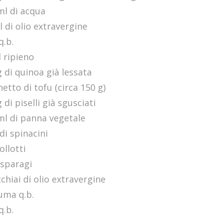
ml di acqua
l di olio extravergine
q.b.
l ripieno
g di quinoa già lessata
etto di tofu (circa 150 g)
 di piselli già sgusciati
ml di panna vegetale
di spinacini
ollotti
asparagi
chiai di olio extravergine
uma q.b.
q.b.