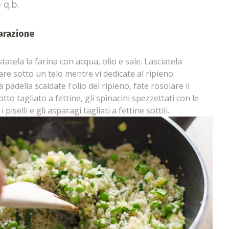
 q.b.
arazione
tatela la farina con acqua, olio e sale. Lasciatela
are sotto un telo mentre vi dedicate al ripieno.
 padella scaldate l'olio del ripieno, fate rosolare il
otto tagliato a fettine, gli spinacini spezzettati con le
i piselli e gli asparagi tagliati a fettine sottili.