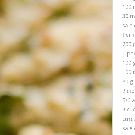
100 
30 m
sale 
Per i
200 
1 pan
100 g
100 
80 g 
2 cip
5/6 
3 cuc
curc
sale 