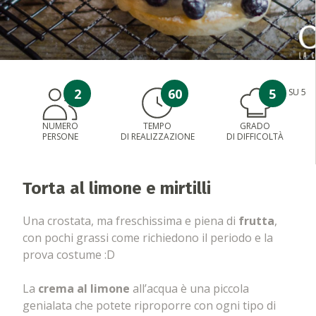
2
60
5
SU 5
NUMERO
TEMPO
GRADO
PERSONE
DI REALIZZAZIONE
DI DIFFICOLTÀ
Torta al limone e mirtilli
Una crostata, ma freschissima e piena di
frutta
,
con pochi grassi come richiedono il periodo e la
prova costume :D
La
crema al limone
all’acqua è una piccola
genialata che potete riproporre con ogni tipo di