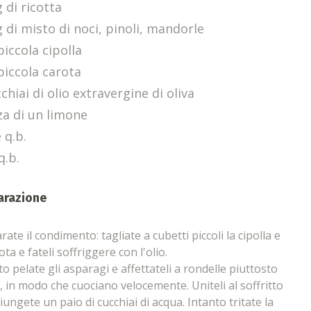
 di ricotta
 di misto di noci, pinoli, mandorle
piccola cipolla
piccola carota
chiai di olio extravergine di oliva
za di un limone
 q.b.
q.b.
arazione
ate il condimento: tagliate a cubetti piccoli la cipolla e
ota e fateli soffriggere con l'olio.
to pelate gli asparagi e affettateli a rondelle piuttosto
li, in modo che cuociano velocemente. Uniteli al soffritto
iungete un paio di cucchiai di acqua. Intanto tritate la