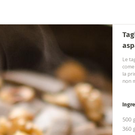
Tag
asp
Le ta
come i
la pr
non m
Ingre
500 
360 g