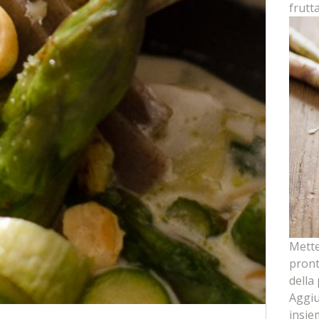
frutta
Mette
pront
della
Aggiu
insiem