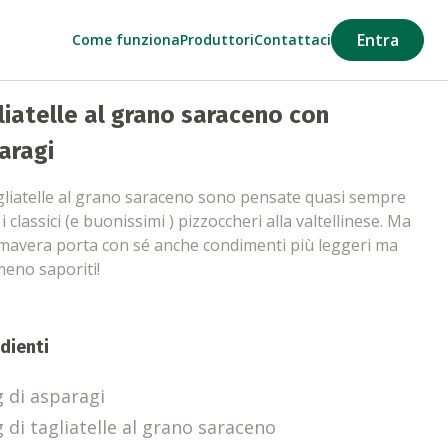
Entra
Come funziona
Produttori
Contattaci
liatelle al grano saraceno con
aragi
gliatelle al grano saraceno sono pensate quasi sempre
 classici (e buonissimi ) pizzoccheri alla valtellinese. Ma
imavera porta con sé anche condimenti più leggeri ma
eno saporiti!
dienti
g di asparagi
 di tagliatelle al grano saraceno