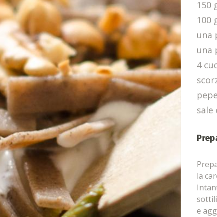
150 g
100 g
una 
una 
4 cuc
scor
pepe
sale 
Prep
Prepar
la car
Intan
sotti
e agg