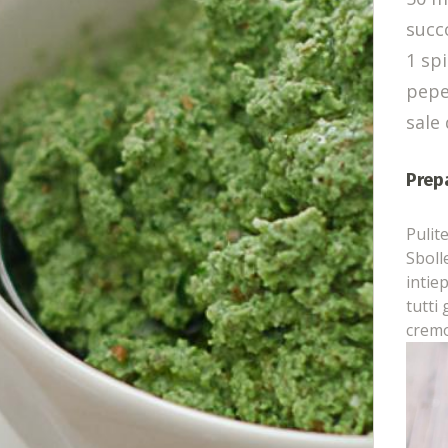
succ
1 spi
pepe
sale 
Prep
Pulit
Sboll
intie
tutti
crem