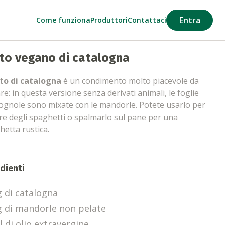
Entra
Come funziona
Produttori
Contattaci
to vegano di catalogna
to di catalogna
è un condimento molto piacevole da
re: in questa versione senza derivati animali, le foglie
gnole sono mixate con le mandorle. Potete usarlo per
re degli spaghetti o spalmarlo sul pane per una
hetta rustica.
dienti
g di catalogna
g di mandorle non pelate
l di olio extravergine