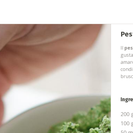
Pes
Il
pes
gusta
amaro
condi
brusc
Ingre
200 
100 
50 m