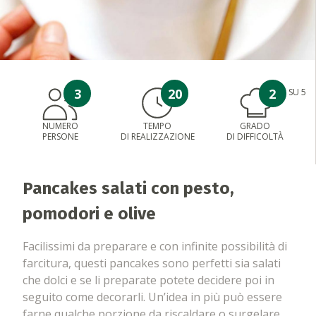
3
20
2
SU 5
NUMERO
TEMPO
GRADO
PERSONE
DI REALIZZAZIONE
DI DIFFICOLTÀ
Pancakes salati con pesto,
pomodori e olive
Facilissimi da preparare e con infinite possibilità di
farcitura, questi pancakes sono perfetti sia salati
che dolci e se li preparate potete decidere poi in
seguito come decorarli. Un’idea in più può essere
farne qualche porzione da riscaldare o surgelare