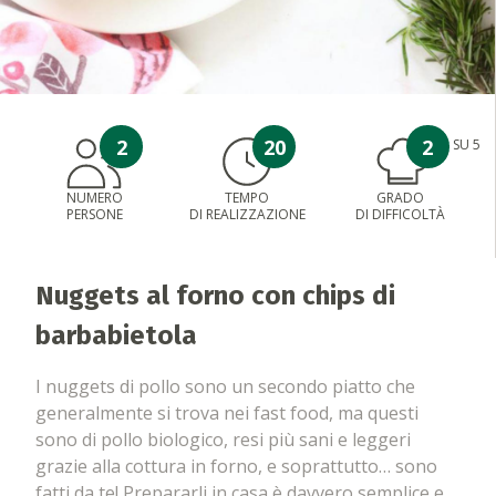
2
20
2
SU 5
NUMERO
TEMPO
GRADO
PERSONE
DI REALIZZAZIONE
DI DIFFICOLTÀ
Nuggets al forno con chips di
barbabietola
I nuggets di pollo sono un secondo piatto che
generalmente si trova nei fast food, ma questi
sono di pollo biologico, resi più sani e leggeri
grazie alla cottura in forno, e soprattutto… sono
fatti da te! Prepararli in casa è davvero semplice e