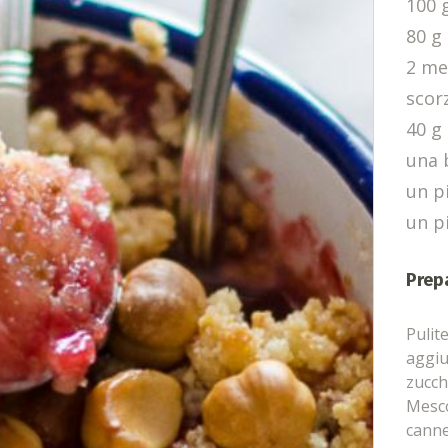
100 
80 g
2 mel
scor
40 g
una 
un pi
un pi
Prep
Pulite
aggiu
zucch
Mesco
canne