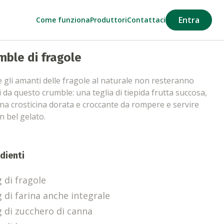
Entra
Come funziona
Produttori
Contattaci
mble di fragole
 gli amanti delle fragole al naturale non resteranno
i da questo crumble: una teglia di tiepida frutta succosa,
na crosticina dorata e croccante da rompere e servire
n bel gelato.
dienti
 di fragole
g di farina anche integrale
g di zucchero di canna