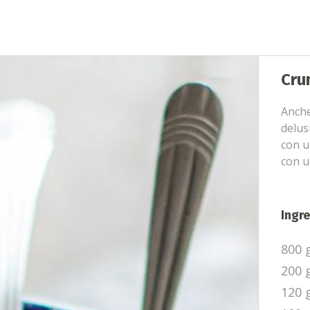
Cru
Anche
delus
con u
con u
Ingre
800 g
200 
120 