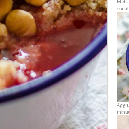
Mette
con i
Aggiu
minut