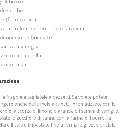
g di burro
 di zucchero
e (facoltativo)
za di un limone bio o di un'arancia
 di nocciole sbucciate
bacca di vaniglia
zzico di cannella
zzico di sale
arazione
 le fragole e tagliatele a pezzetti. Se volete potete
ngere anche delle mele a cubetti. Aromatizzate con lo
ero e la scorza di limone o arancia e i semini di vaniglia.
late lo zucchero di canna con la farina e il burro, la
lla e il sale e impastate fino a formare grosse briciole.