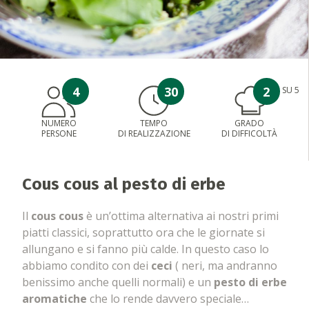
4
30
2
SU 5
NUMERO
TEMPO
GRADO
PERSONE
DI REALIZZAZIONE
DI DIFFICOLTÀ
Cous cous al pesto di erbe
Il
cous cous
è un’ottima alternativa ai nostri primi
piatti classici, soprattutto ora che le giornate si
allungano e si fanno più calde. In questo caso lo
abbiamo condito con dei
ceci
( neri, ma andranno
benissimo anche quelli normali) e un
pesto di erbe
aromatiche
che lo rende davvero speciale…