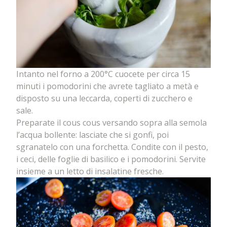
Intanto nel forno a 200°C cuocete per circa 15
minuti i pomodorini che avrete tagliato a metà e
disposto su una leccarda, coperti di zucchero e
sale.
Preparate il cous cous versando sopra alla semola
l’acqua bollente: lasciate che si gonfi, poi
sgranatelo con una forchetta. Condite con il pesto,
i ceci, delle foglie di basilico e i pomodorini. Servite
insieme a un letto di insalatine fresche.