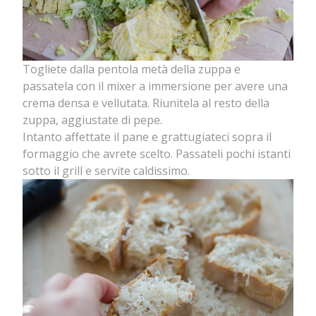
Togliete dalla pentola metà della zuppa e
passatela con il mixer a immersione per avere una
crema densa e vellutata. Riunitela al resto della
zuppa, aggiustate di pepe.
Intanto affettate il pane e grattugiateci sopra il
formaggio che avrete scelto. Passateli pochi istanti
sotto il grill e servite caldissimo.