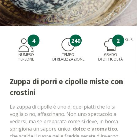
4
240
2
SU 5
NUMERO
TEMPO
GRADO
PERSONE
DI REALIZZAZIONE
DI DIFFICOLTÀ
Zuppa di porri e cipolle miste con
crostini
La zuppa di cipolle è uno di quei piatti che lo si
voglia o no, affascinano. Non uno spettacolo a
vedersi, ma se preparata come si deve, in bocca
sprigiona un sapore unico,
dolce e aromatico
,
che scalda il cuore nelle fredde serate d'inverno.