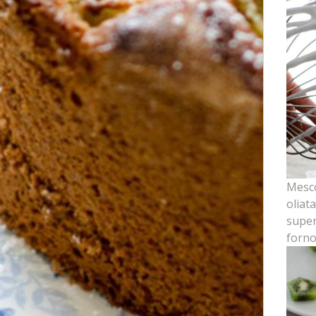
Mesco
oliata
super
forno