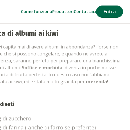
Entra
Come funziona
Produttori
Contattaci
ta di albumi ai kiwi
i capita mai di avere albumi in abbondanza? Forse non
e che si possono congelare, e quando ne avrete a
cienza, saranno perfetti per preparare una bianchissima
 di albumi!
Soffice e morbida
, diventa in poche mosse
orta di frutta perfetta. In questo caso noi l’abbiamo
ata ai kiwi, ed è stata molto gradita per
merenda
!
dienti
g di zucchero
 di farina ( anche di farro se preferite)