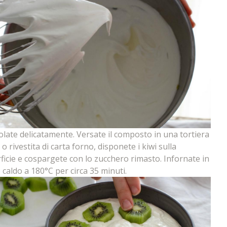
late delicatamente. Versate il composto in una tortiera
 o rivestita di carta forno, disponete i kiwi sulla
ficie e cospargete con lo zucchero rimasto. Infornate in
 caldo a 180°C per circa 35 minuti.