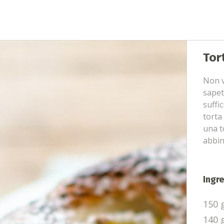
Tor
Non v
sapet
suffi
torta
una t
abbin
Ingre
150 
140 g