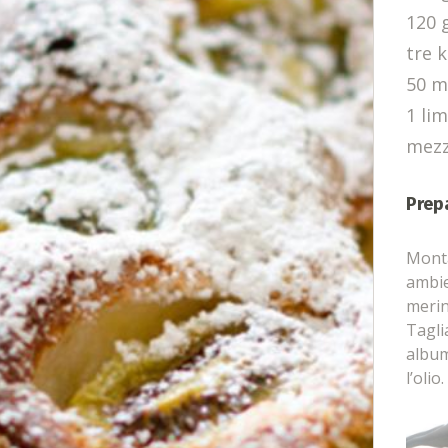
120 g
tre k
50 ml
1 li
mezz
Prep
Monta
ambie
merin
Taglia
album
l’olio.