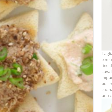
Taglia
con un
fine 
Lava 
impur
bolli
cucina
una c