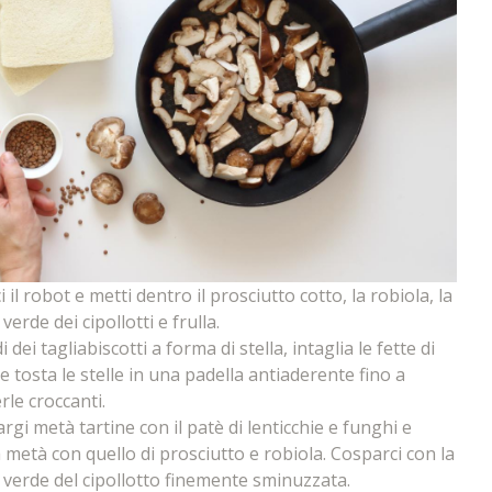
i il robot e metti dentro il prosciutto cotto, la robiola, la
verde dei cipollotti e frulla.
 dei tagliabiscotti a forma di stella, intaglia le fette di
e tosta le stelle in una padella antiaderente fino a
rle croccanti.
rgi metà tartine con il patè di lenticchie e funghi e
ra metà con quello di prosciutto e robiola. Cosparci con la
 verde del cipollotto finemente sminuzzata.