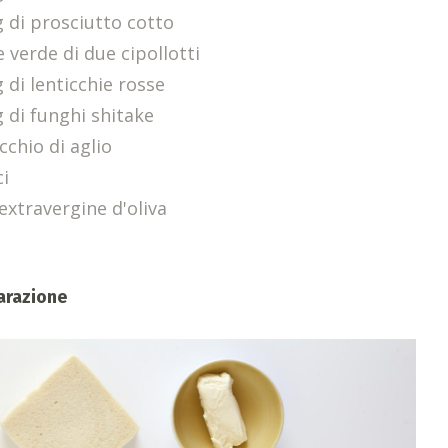
g di prosciutto cotto
 verde di due cipollotti
 di lenticchie rosse
g di funghi shitake
cchio di aglio
ci
extravergine d'oliva
arazione