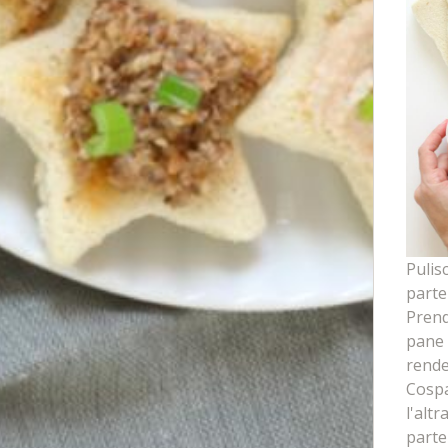
Pulisc
parte 
Prendi
pane 
rende
Cospa
l'alt
parte