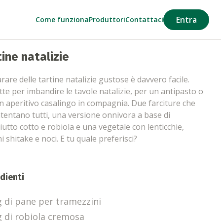
Entra
Come funziona
Produttori
Contattaci
tine natalizie
rare delle tartine natalizie gustose è davvero facile.
tte per imbandire le tavole natalizie, per un antipasto o
n aperitivo casalingo in compagnia. Due farciture che
tentano tutti, una versione onnivora a base di
iutto cotto e robiola e una vegetale con lenticchie,
i shitake e noci. E tu quale preferisci?
dienti
g di pane per tramezzini
g di robiola cremosa