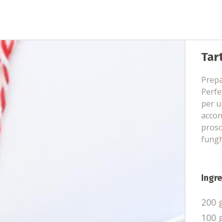
Tar
Prepa
Perfe
per u
accon
prosc
fungh
Ingre
200 
100 