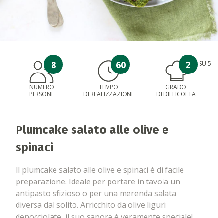
8
60
2
SU 5
NUMERO
TEMPO
GRADO
PERSONE
DI REALIZZAZIONE
DI DIFFICOLTÀ
Plumcake salato alle olive e
spinaci
Il plumcake salato alle olive e spinaci è di facile
preparazione. Ideale per portare in tavola un
antipasto sfizioso o per una merenda salata
diversa dal solito. Arricchito da olive liguri
denocciolate, il suo sapore è veramente speciale!