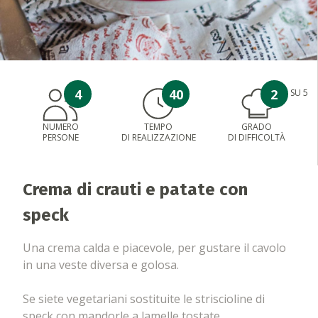
4
40
2
SU 5
NUMERO
TEMPO
GRADO
PERSONE
DI REALIZZAZIONE
DI DIFFICOLTÀ
Crema di crauti e patate con
speck
Una crema calda e piacevole, per gustare il cavolo
in una veste diversa e golosa.
Se siete vegetariani sostituite le striscioline di
speck con mandorle a lamelle tostate.