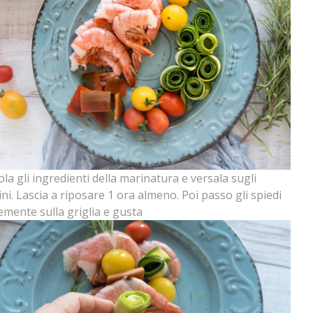
la gli ingredienti della marinatura e versala sugli
ini. Lascia a riposare 1 ora almeno. Poi passo gli spiedi
emente sulla griglia e gusta