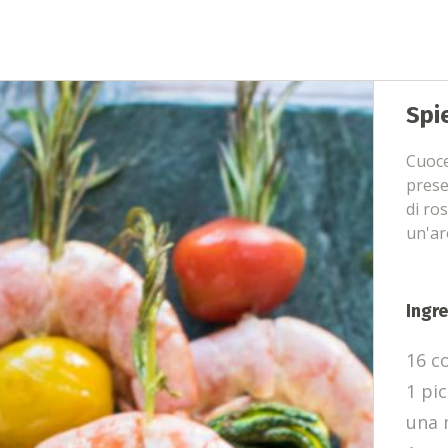
Spi
Cuoce
prese
di ro
un'ar
Ingre
16 c
1 pi
una 