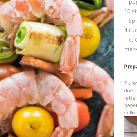
1 pe
16 s
1 sp
4 cuc
1 cuc
mezz
Prep
Pulisc
dorso
fette 
peper
sullo