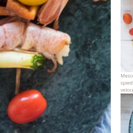
Mesco
spied
veloc