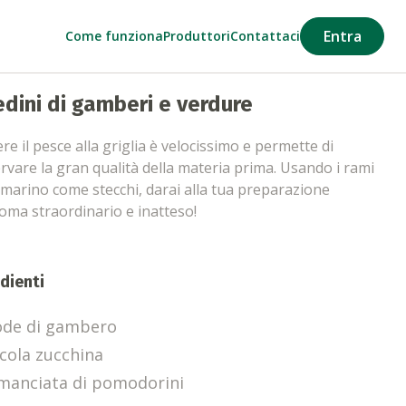
Entra
Come funziona
Produttori
Contattaci
edini di gamberi e verdure
re il pesce alla griglia è velocissimo e permette di
rvare la gran qualità della materia prima. Usando i rami
smarino come stecchi, darai alla tua preparazione
oma straordinario e inatteso!
dienti
ode di gambero
ccola zucchina
manciata di pomodorini