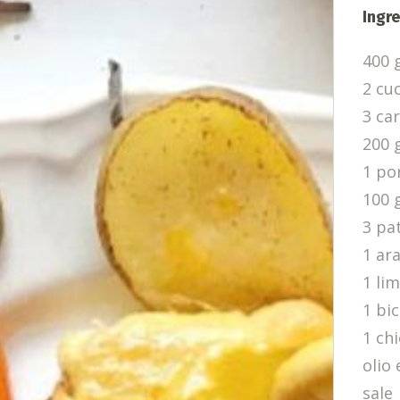
Ingre
400 g
2 cu
3 ca
200 
1 po
100 
3 pa
1 ar
1 li
1 bi
1 ch
olio 
sale