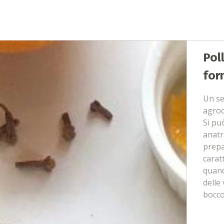
Pol
for
Un se
agrod
Si può
anatr
prepa
carat
quand
delle
bocco