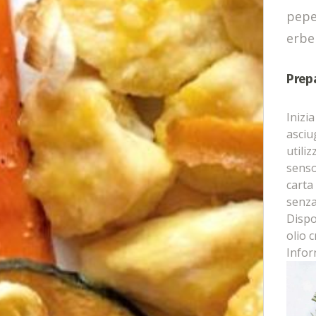
pep
erbe
Prep
Inizi
asciu
utili
senso
carta
senza 
Dispon
olio 
Infor