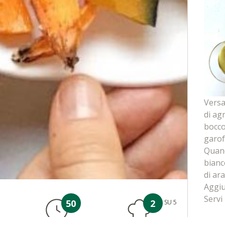
Versa
di ag
bocco
garof
Quand
bianc
di ar
Aggiu
Servi
50
2
SU 5