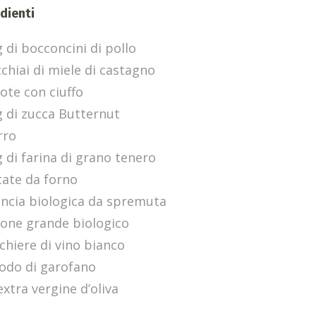
dienti
 di bocconcini di pollo
cchiai di miele di castagno
rote con ciuffo
g di zucca Butternut
rro
g di farina di grano tenero
tate da forno
ancia biologica da spremuta
mone grande biologico
cchiere di vino bianco
iodo di garofano
extra vergine d’oliva