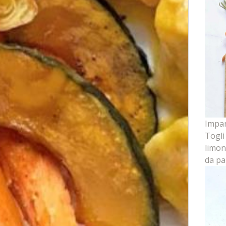
Impana
Togli
limon
da pa