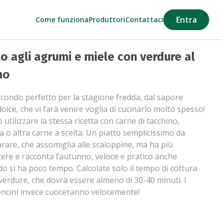
Entra
Come funziona
Produttori
Contattaci
lo agli agrumi e miele con verdure al
no
condo perfetto per la stagione fredda, dal sapore
olce, che vi farà venire voglia di cucinarlo molto spesso!
 utilizzare la stessa ricetta con carne di tacchino,
a o altra carne a scelta. Un piatto semplicissimo da
rare, che assomiglia alle scaloppine, ma ha più
tere e racconta l’autunno, veloce e pratico anche
o si ha poco tempo. Calcolate solo il tempo di cottura
 verdure, che dovrà essere almeno di 30-40 minuti. I
ncini invece cuoceranno velocemente!