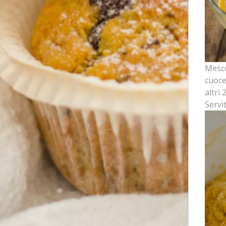
Mesco
cuoce
altri
Servit