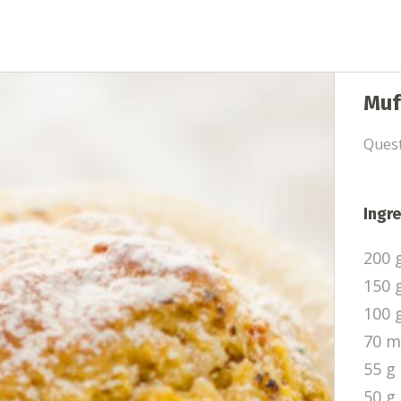
Muf
Quest
Ingre
200 
150 g
100 
70 ml
55 g
50 g 