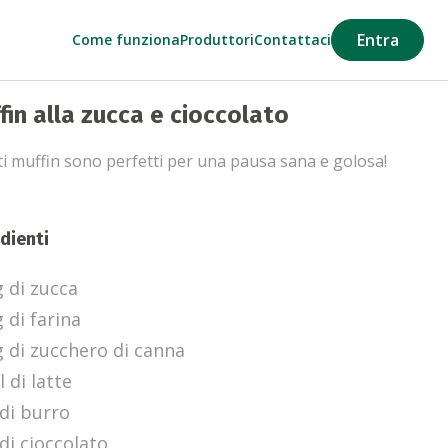
Entra
Come funziona
Produttori
Contattaci
fin alla zucca e cioccolato
i muffin sono perfetti per una pausa sana e golosa!
dienti
g di zucca
 di farina
g di zucchero di canna
 di latte
 di burro
di cioccolato