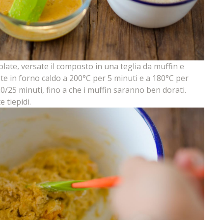
late, versate il composto in una teglia da muffin e
te in forno caldo a 200°C per 5 minuti e a 180°C per
 20/25 minuti, fino a che i muffin saranno ben dorati.
e tiepidi.