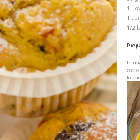
1 uo
1 cu
1/2 b
Prep
In un
cotto 
lo zuc