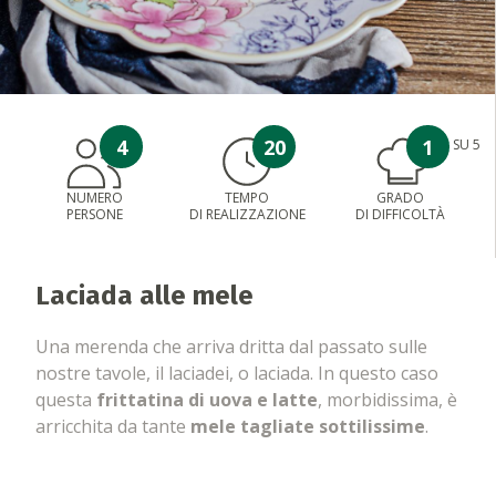
4
20
1
SU 5
NUMERO
TEMPO
GRADO
PERSONE
DI REALIZZAZIONE
DI DIFFICOLTÀ
Laciada alle mele
Una merenda che arriva dritta dal passato sulle
nostre tavole, il laciadei, o laciada. In questo caso
questa
frittatina di uova e latte
, morbidissima, è
arricchita da tante
mele tagliate sottilissime
.