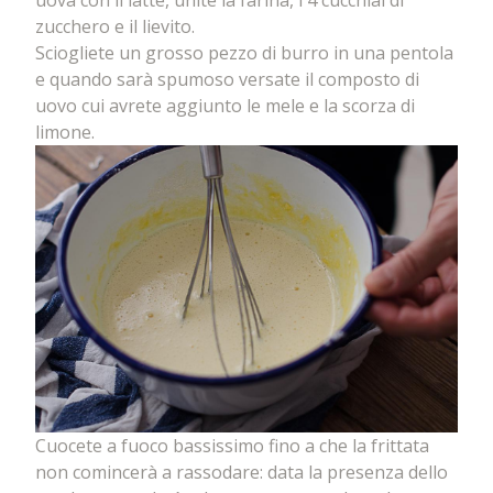
uova con il latte, unite la farina, i 4 cucchiai di
zucchero e il lievito.
Sciogliete un grosso pezzo di burro in una pentola
e quando sarà spumoso versate il composto di
uovo cui avrete aggiunto le mele e la scorza di
limone.
Cuocete a fuoco bassissimo fino a che la frittata
non comincerà a rassodare: data la presenza dello