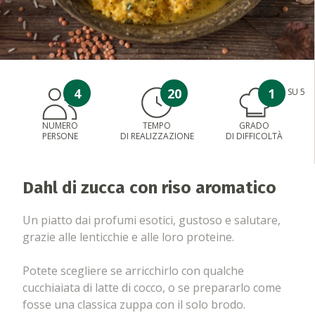
4
20
1
SU 5
NUMERO
TEMPO
GRADO
PERSONE
DI REALIZZAZIONE
DI DIFFICOLTÀ
Dahl di zucca con riso aromatico
Un piatto dai profumi esotici, gustoso e salutare,
grazie alle lenticchie e alle loro proteine.
Potete scegliere se arricchirlo con qualche
cucchiaiata di latte di cocco, o se prepararlo come
fosse una classica zuppa con il solo brodo.