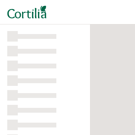
Salta al contenuto principale
Menu di navigazione
Caricamento del menu in corso