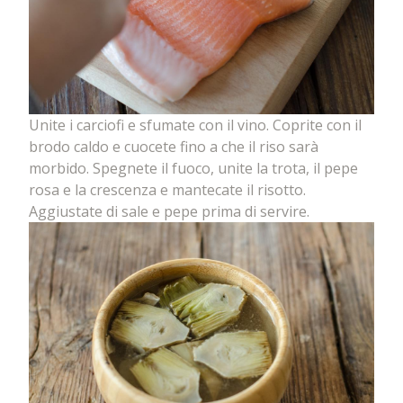
Unite i carciofi e sfumate con il vino. Coprite con il
brodo caldo e cuocete fino a che il riso sarà
morbido. Spegnete il fuoco, unite la trota, il pepe
rosa e la crescenza e mantecate il risotto.
Aggiustate di sale e pepe prima di servire.