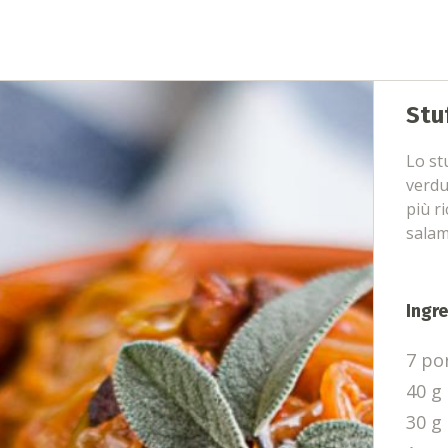
Stu
Lo st
verd
più r
salam
Ingre
7 po
40 g
30 g