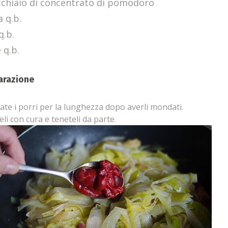
cchiaio di concentrato di pomodoro
a q.b.
q.b.
 q.b.
arazione
tate i porri per la lunghezza dopo averli mondati.
eli con cura e teneteli da parte.