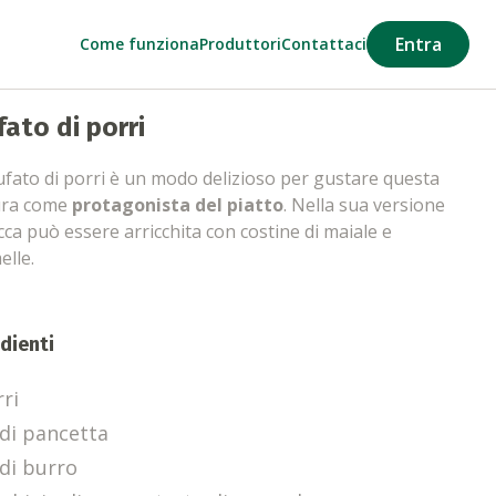
Entra
Come funziona
Produttori
Contattaci
fato di porri
ufato di porri è un modo delizioso per gustare questa
ura come
protagonista del piatto
. Nella sua versione
icca può essere arricchita con costine di maiale e
elle.
dienti
rri
 di pancetta
 di burro