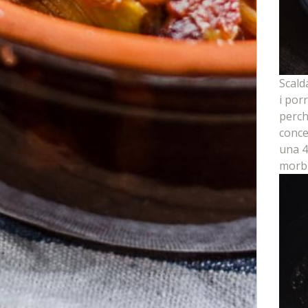
Scald
i por
perch
conce
una 4
morbi