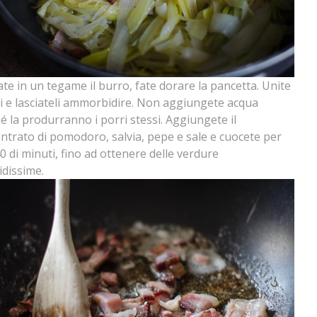
ate in un tegame il burro, fate dorare la pancetta. Unite
ri e lasciateli ammorbidire. Non aggiungete acqua
é la produrranno i porri stessi. Aggiungete il
ntrato di pomodoro, salvia, pepe e sale e cuocete per
0 di minuti, fino ad ottenere delle verdure
dissime.