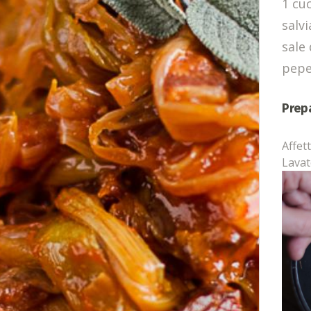
1 cu
salvi
sale 
pepe
Prep
Affet
Lavat