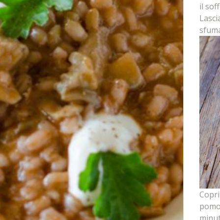
il sof
Lasci
sfuma
Copri
pomod
minut