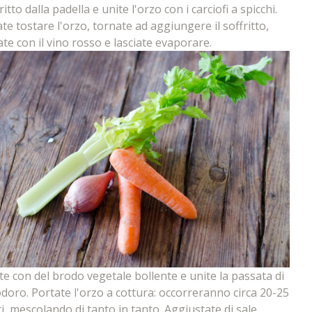
fritto dalla padella e unite l'orzo con i carciofi a spicchi.
ate tostare l'orzo, tornate ad aggiungere il soffritto,
te con il vino rosso e lasciate evaporare.
te con del brodo vegetale bollente e unite la passata di
oro. Portate l'orzo a cottura: occorreranno circa 20-25
i, mescolando di tanto in tanto. Aggiustate di sale,