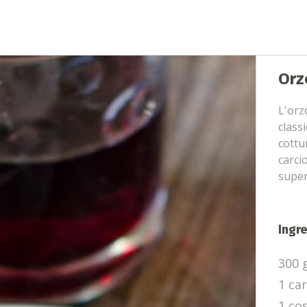
Orz
L'orz
class
cottu
carci
super
Ingre
300 
1 ca
1 co