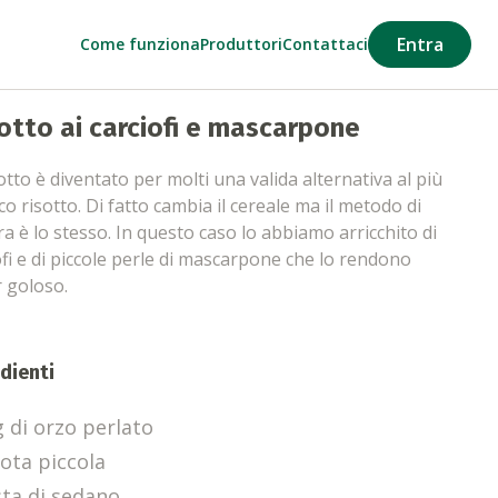
Entra
Come funziona
Produttori
Contattaci
otto ai carciofi e mascarpone
otto è diventato per molti una valida alternativa al più
ico risotto. Di fatto cambia il cereale ma il metodo di
ra è lo stesso. In questo caso lo abbiamo arricchito di
ofi e di piccole perle di mascarpone che lo rendono
 goloso.
dienti
g di orzo perlato
rota piccola
sta di sedano