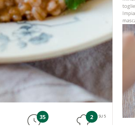
togli
Impia
masc
35
2
SU 5
TEMPO
GRADO