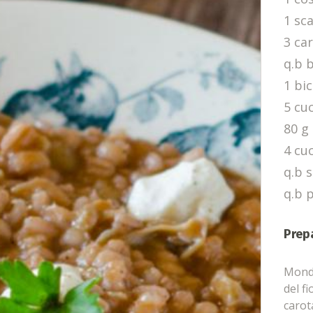
1 sc
3 car
q.b 
1 bic
5 cu
80 g
4 cuc
q.b s
q.b 
Prep
Monda
del fi
carot