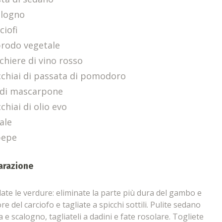
alogno
ciofi
brodo vegetale
chiere di vino rosso
cchiai di passata di pomodoro
 di mascarpone
chiai di olio evo
ale
pepe
arazione
te le verdure: eliminate la parte più dura del gambo e
ore del carciofo e tagliate a spicchi sottili. Pulite sedano
a e scalogno, tagliateli a dadini e fate rosolare. Togliete