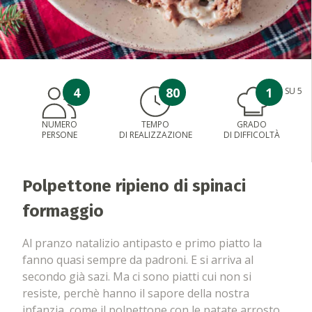
4
80
1
SU 5
NUMERO
TEMPO
GRADO
PERSONE
DI REALIZZAZIONE
DI DIFFICOLTÀ
Polpettone ripieno di spinaci
formaggio
Al pranzo natalizio antipasto e primo piatto la
fanno quasi sempre da padroni. E si arriva al
secondo già sazi. Ma ci sono piatti cui non si
resiste, perchè hanno il sapore della nostra
infanzia, come il polpettone con le patate arrosto.